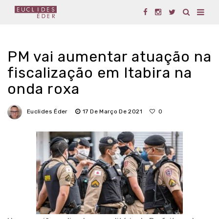
PM vai aumentar atuação na
fiscalização em Itabira na
onda roxa
Euclides Éder
17 De Março De 2021
0