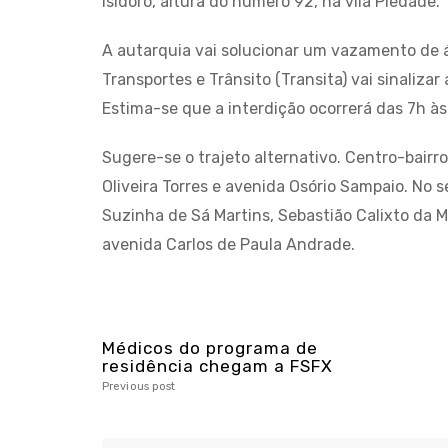
Isidoro, altura do número 92, na vila Piedade.
A autarquia vai solucionar um vazamento de á
Transportes e Trânsito (Transita) vai sinalizar
Estima-se que a interdição ocorrerá das 7h às
Sugere-se o trajeto alternativo. Centro-bairr
Oliveira Torres e avenida Osório Sampaio. No 
Suzinha de Sá Martins, Sebastião Calixto da Ma
avenida Carlos de Paula Andrade.
Médicos do programa de
residência chegam a FSFX
Previous post