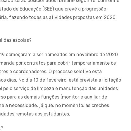
assado serão posicionados na série seguinte, conforme
stado de Educação (SEE) que prevê a progressão
ária, fazendo todas as atividades propostas em 2020,
l das escolas?
019 começaram a ser nomeados em novembro de 2020
emanda por contratos para cobrir temporariamente os
ores e coordenadores. O processo seletivo está
 dias. No dia 10 de fevereiro, está prevista a licitação
el pelo serviço de limpeza e manutenção das unidades
so para as demais funções (monitor e auxiliar de
e a necessidade, já que, no momento, as creches
vidades remotas aos estudantes.
s?