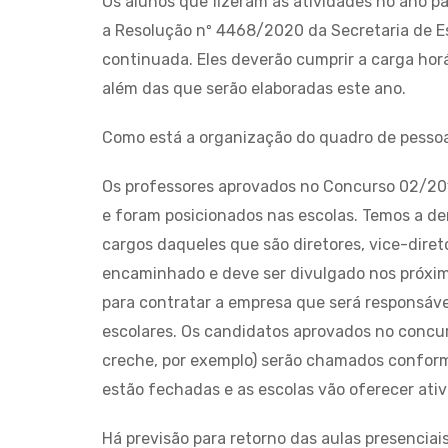
Os alunos que fizeram as atividades no ano p
a Resolução nº 4468/2020 da Secretaria de E
continuada. Eles deverão cumprir a carga hor
além das que serão elaboradas este ano.
Como está a organização do quadro de pessoa
Os professores aprovados no Concurso 02/2
e foram posicionados nas escolas. Temos a d
cargos daqueles que são diretores, vice-diret
encaminhado e deve ser divulgado nos próximos
para contratar a empresa que será responsáv
escolares. Os candidatos aprovados no concur
creche, por exemplo) serão chamados conform
estão fechadas e as escolas vão oferecer ati
Há previsão para retorno das aulas presenciai