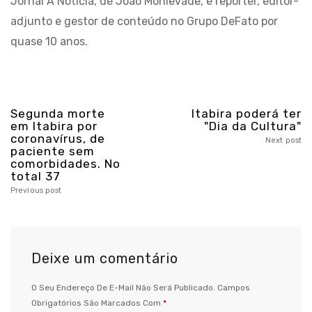
Jornal A Notícia, de João Monlevade, e repórter, editor-
adjunto e gestor de conteúdo no Grupo DeFato por
quase 10 anos.
Segunda morte
Itabira poderá ter
em Itabira por
"Dia da Cultura"
coronavírus, de
Next post
paciente sem
comorbidades. No
total 37
Previous post
Deixe um comentário
O Seu Endereço De E-Mail Não Será Publicado.
Campos
Obrigatórios São Marcados Com
*