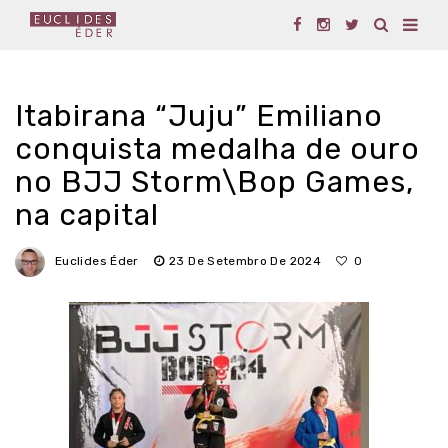
Itabirana “Juju” Emiliano
conquista medalha de ouro
no BJJ Storm\Bop Games,
na capital
Euclides Éder
23 De Setembro De 2024
0