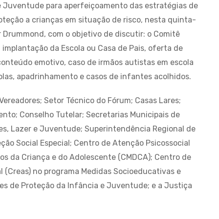
a e Juventude para aperfeiçoamento das estratégias de
teção a crianças em situação de risco, nesta quinta-
 Drummond, com o objetivo de discutir: o Comitê
a implantação da Escola ou Casa de Pais, oferta de
conteúdo emotivo, caso de irmãos autistas em escola
olas, apadrinhamento e casos de infantes acolhidos.
Vereadores; Setor Técnico do Fórum; Casas Lares;
to; Conselho Tutelar; Secretarias Municipais de
tes, Lazer e Juventude; Superintendência Regional de
ção Social Especial; Centro de Atenção Psicossocial
itos da Criança e do Adolescente (CMDCA); Centro de
al (Creas) no programa Medidas Socioeducativas e
tes de Proteção da Infância e Juventude; e a Justiça