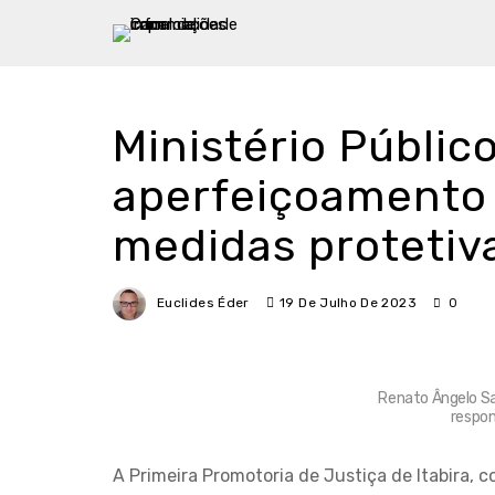
Ministério Públic
aperfeiçoamento 
medidas protetiv
Euclides Éder
19 De Julho De 2023
0
Renato Ângelo Sal
respon
A Primeira Promotoria de Justiça de Itabira, 