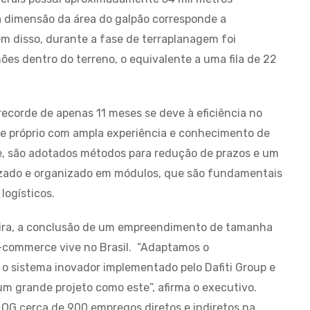
a dimensão da área do galpão corresponde a
m disso, durante a fase de terraplanagem foi
ões dentro do terreno, o equivalente a uma fila de 22
corde de apenas 11 meses se deve à eficiência no
e próprio com ampla experiência e conhecimento de
e, são adotados métodos para redução de prazos e um
zado e organizado em módulos, que são fundamentais
logísticos.
ueira, a conclusão de um empreendimento de tamanha
-commerce vive no Brasil. “Adaptamos o
 sistema inovador implementado pelo Dafiti Group e
um grande projeto como este”, afirma o executivo.
LOG cerca de 900 empregos diretos e indiretos na