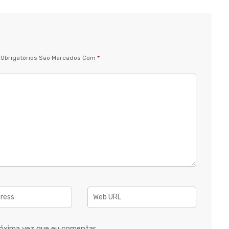
Obrigatórios São Marcados Com
*
óxima vez que eu comentar.