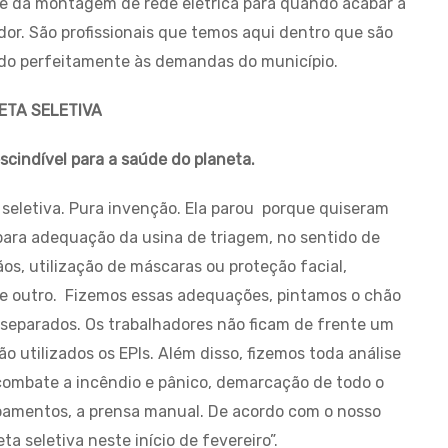
 da montagem de rede elétrica para quando acabar a
or. São profissionais que temos aqui dentro que são
ndo perfeitamente às demandas do município.
ETA SELETIVA
cindível para a saúde do planeta.
a seletiva. Pura invenção. Ela parou porque quiseram
para adequação da usina de triagem, no sentido de
os, utilização de máscaras ou proteção facial,
 e outro. Fizemos essas adequações, pintamos o chão
 separados. Os trabalhadores não ficam de frente um
ão utilizados os EPIs. Além disso, fizemos toda análise
combate a incêndio e pânico, demarcação de todo o
ipamentos, a prensa manual. De acordo com o nosso
 seletiva neste início de fevereiro”.