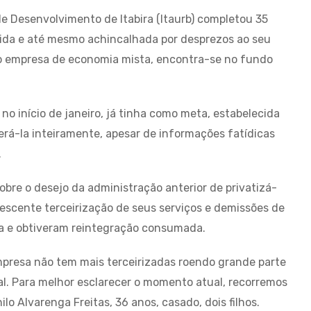
de Desenvolvimento de Itabira (Itaurb) completou 35
cida e até mesmo achincalhada por desprezos ao seu
como empresa de economia mista, encontra-se no fundo
o início de janeiro, já tinha como meta, estabelecida
erá-la inteiramente, apesar de informações fatídicas
.
re o desejo da administração anterior de privatizá-
rescente terceirização de seus serviços e demissões de
iça e obtiveram reintegração consumada.
mpresa não tem mais terceirizadas roendo grande parte
. Para melhor esclarecer o momento atual, recorremos
o Alvarenga Freitas, 36 anos, casado, dois filhos.