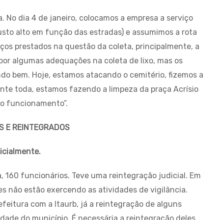
No dia 4 de janeiro, colocamos a empresa a serviço
usto alto em função das estradas) e assumimos a rota
iços prestados na questão da coleta, principalmente, a
 por algumas adequações na coleta de lixo, mas os
ndo bem. Hoje, estamos atacando o cemitério, fizemos a
nte toda, estamos fazendo a limpeza da praça Acrísio
to funcionamento”.
S E REINTEGRADOS
icialmente.
, 160 funcionários. Teve uma reintegração judicial. Em
es não estão exercendo as atividades de vigilância.
feitura com a Itaurb, já a reintegração de alguns
ade do município. É necessária a reintegração deles