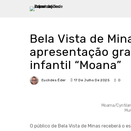
Bela Vista de Min
apresentação gra
infantil “Moana”
Euclides Éder
17 De Julho De 2025
0
Moama/Cyntilant
Mun
O público de Bela Vista de Minas receberá o 