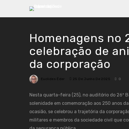
Homenagens no 2
celebração de an
da corporação
Euclides Éder
25 De Junho De 2025
0
Nesta quarta-feira (25), no auditório do 26º Bat
solenidade em comemoração aos 250 anos da Po
ocasião, se celebrou a trajetória da corporaç
militares e membros da sociedade civil que co
da segurança pública.