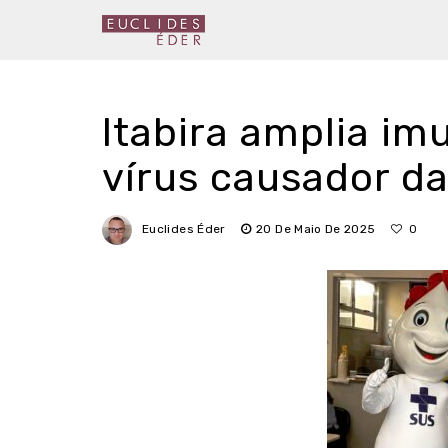
Itabira amplia im
vírus causador da
Euclides Éder
20 De Maio De 2025
0