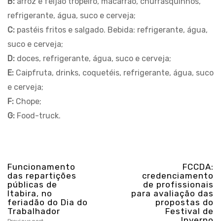
B:
arroz e feijão tropeiro, macarrão, churrasquinhos,
refrigerante, água, suco e cerveja;
C:
pastéis fritos e salgado. Bebida: refrigerante, água,
suco e cerveja;
D:
doces, refrigerante, água, suco e cerveja;
E:
Caipfruta, drinks, coquetéis, refrigerante, água, suco
e cerveja;
F:
Chope;
G:
Food-truck.
Funcionamento
FCCDA:
das repartições
credenciamento
públicas de
de profissionais
Itabira, no
para avaliação das
feriadão do Dia do
propostas do
Trabalhador
Festival de
Inverno