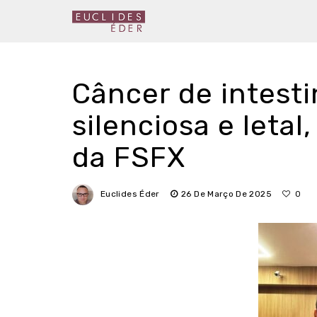
Câncer de intest
silenciosa e letal,
da FSFX
Euclides Éder
26 De Março De 2025
0