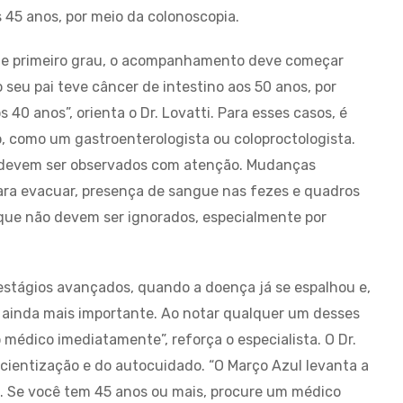
os 45 anos, por meio da colonoscopia.
 de primeiro grau, o acompanhamento deve começar
 seu pai teve câncer de intestino aos 50 anos, por
 40 anos”, orienta o Dr. Lovatti. Para esses casos, é
o, como um gastroenterologista ou coloproctologista.
no devem ser observados com atenção. Mudanças
 para evacuar, presença de sangue nas fezes e quadros
que não devem ser ignorados, especialmente por
stágios avançados, quando a doença já se espalhou e,
 ainda mais importante. Ao notar qualquer um desses
édico imediatamente”, reforça o especialista. O Dr.
scientização e do autocuidado. “O Março Azul levanta a
o. Se você tem 45 anos ou mais, procure um médico