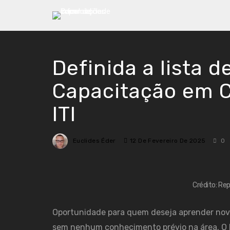
Definida a lista 
Capacitação em Co
ITI
Euclides Éder
12 De Fevereiro De 2025
0
Crédito: Re
Oportunidade para quem deseja aprender nova
sem nenhum conhecimento prévio na área. O I