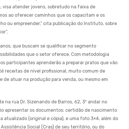
o, visa atender jovens, sobretudo na faixa de
emos ao oferecer caminhos que os capacitam e os
o ou empreender,” cita publicação do Instituto, sobre
or”.
7 anos, que buscam se qualificar no segmento
ossibilidades que o setor oferece. Com metodologia
, os participantes aprenderão a preparar pratos que vão
é receitas de nível profissional, muito comum de
ce de atuar na produção para venda, ou mesmo em
e na rua Dr. Sizenando de Barros, 62, 3º andar no
ário apresentar os documentos: certidão de nascimento
 atualizado (original e cópia), e uma foto 3×4, além do
sistência Social (Cras) de seu território, ou do