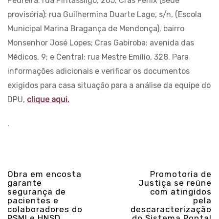
Pedreira: rua Pintassilgo, 265; Cras Fênix (sede
provisória): rua Guilhermina Duarte Lage, s/n, (Escola
Municipal Marina Bragança de Mendonça), bairro
Monsenhor José Lopes; Cras Gabiroba: avenida das
Médicos, 9; e Central: rua Mestre Emílio, 328. Para
informações adicionais e verificar os documentos
exigidos para casa situação para a análise da equipe do
DPU,
clique aqui.
.
Obra em encosta
Promotoria de
garante
Justiça se reúne
segurança de
com atingidos
pacientes e
pela
colaboradores do
descaracterização
PSMI e HNSD
do Sistema Pontal