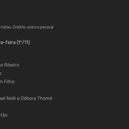
tórias. Crédito: acervo pessoal
a-feira (1º/11)
o Ribeiro
o
m Filho
ael Nolli e Débora Thomé
itão