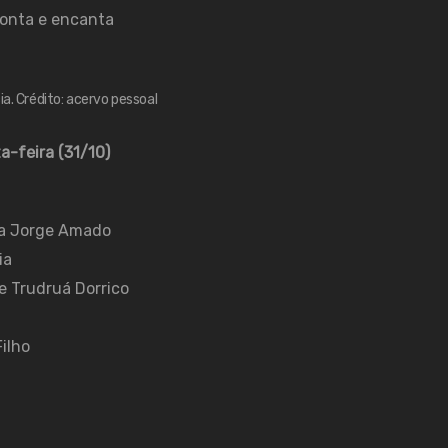
 conta e encanta
ia. Crédito: acervo pessoal
a-feira (31/10)
ma Jorge Amado
ia
e Trudruá Dorrico
ilho