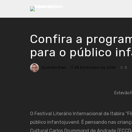
Confira a program
para o público in
Euclides Éder
28 De Outubro De 2024
0
Estevão R
O Festival Literário Internacional de Itabira “F
público infantojuvenil. É pensando nas crian
Cultural Carlos Drummond de Andrade (FCCDA)