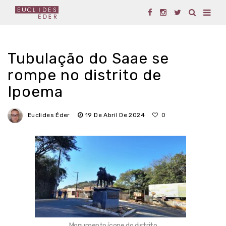
Tubulação do Saae se
rompe no distrito de
Ipoema
Euclides Éder
19 De Abril De 2024
0
Monumento ícone do distrito