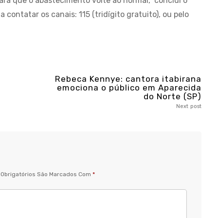
ara que o abastecimento volte ao normal,” conclui o
contatar os canais: 115 (tridígito gratuito), ou pelo
Rebeca Kennye: cantora itabirana
emociona o público em Aparecida
do Norte (SP)
Next post
Obrigatórios São Marcados Com
*