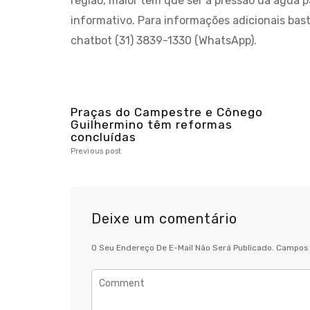
região, maior tem que ser a pressão da água p
informativo. Para informações adicionais basta 
chatbot (31) 3839-1330 (WhatsApp).
Praças do Campestre e Cônego
Guilhermino têm reformas
concluídas
Previous post
Deixe um comentário
O Seu Endereço De E-Mail Não Será Publicado.
Campos 