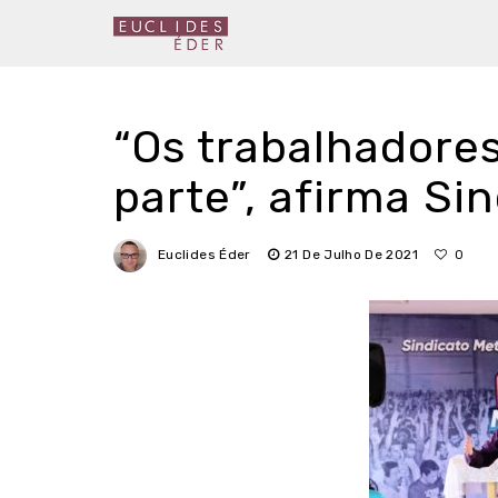
“Os trabalhadore
parte”, afirma Si
Euclides Éder
21 De Julho De 2021
0